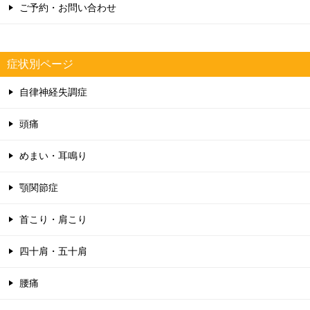
ご予約・お問い合わせ
症状別ページ
自律神経失調症
頭痛
めまい・耳鳴り
顎関節症
首こり・肩こり
四十肩・五十肩
腰痛