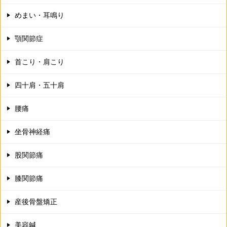
めまい・耳鳴り
顎関節症
首こり・肩こり
四十肩・五十肩
腰痛
坐骨神経痛
股関節痛
膝関節痛
産後骨盤矯正
美容鍼