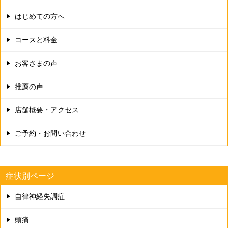
はじめての方へ
コースと料金
お客さまの声
推薦の声
店舗概要・アクセス
ご予約・お問い合わせ
症状別ページ
自律神経失調症
頭痛