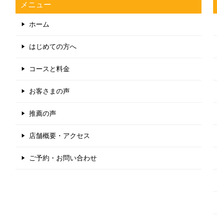
メニュー
ホーム
はじめての方へ
コースと料金
お客さまの声
推薦の声
店舗概要・アクセス
ご予約・お問い合わせ