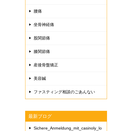
腰痛
坐骨神経痛
股関節痛
膝関節痛
産後骨盤矯正
美容鍼
ファスティング相談のごあんない
最新ブログ
Sichere_Anmeldung_mit_casinoly_lo