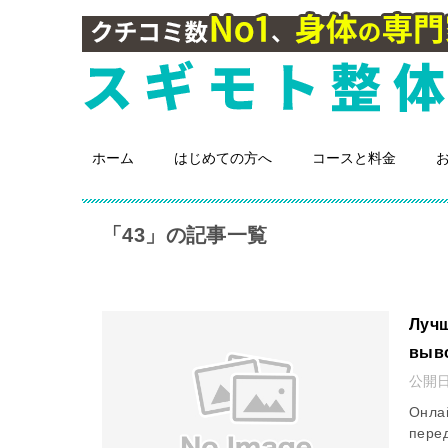
ホーム
はじめての方へ
コースと料金
「43」の記事一覧
Лучш
вывo
公開
Онлай
перед