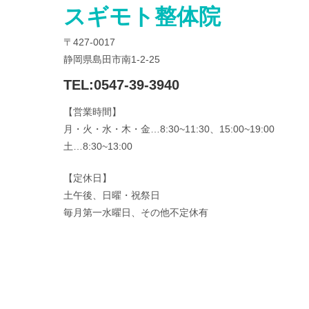
スギモト整体院
〒427-0017
静岡県島田市南1-2-25
TEL:0547-39-3940
【営業時間】
月・火・水・木・金…8:30~11:30、15:00~19:00
土…8:30~13:00
【定休日】
土午後、日曜・祝祭日
毎月第一水曜日、その他不定休有