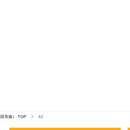
島田市南）
TOP
43