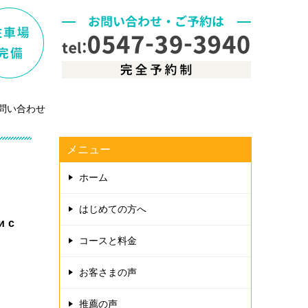
問い合わせ
メニュー
ホーム
はじめての方へ
и c
コースと料金
お客さまの声
推薦の声